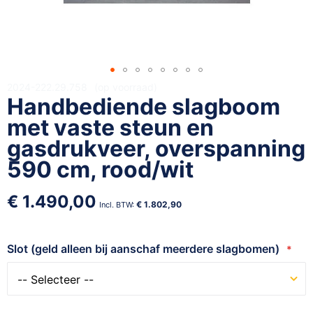
Ga
2024-222.29.758
op voorraad
Handbediende slagboom
naar
het
met vaste steun en
begin
gasdrukveer, overspanning
van
590 cm, rood/wit
de
afbeeldingen-
gallerij
€ 1.490,00
€ 1.802,90
Slot (geld alleen bij aanschaf meerdere slagbomen)