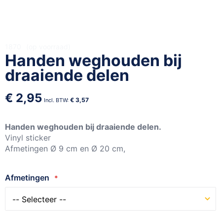
Ga
1870
op voorraad
Handen weghouden bij
naar
het
draaiende delen
begin
van
€ 2,95
de
€ 3,57
afbeeldingen-
gallerij
Handen weghouden bij draaiende delen.
Vinyl sticker
Afmetingen Ø 9 cm en Ø 20 cm,
Afmetingen