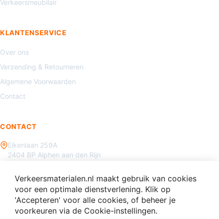
Verkeersmeubilair
KLANTENSERVICE
Over ons
Verzending & Retourneren
Algemene Voorwaarden
Contact
CONTACT
Eikenlaan 259A
2404 BP Alphen aan den Rijn
085 - 070 3450
Verkeersmaterialen.nl maakt gebruik van cookies
info@verkeersmaterialen.nl
voor een optimale dienstverlening. Klik op
'Accepteren' voor alle cookies, of beheer je
voorkeuren via de Cookie-instellingen.