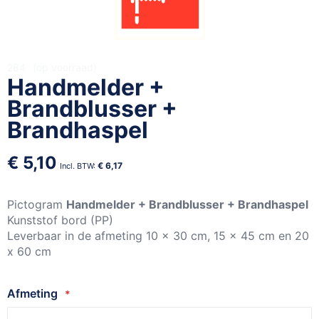
Ga
284
op voorraad
Handmelder +
naar
het
Brandblusser +
begin
Brandhaspel
van
de
€ 5,10
afbeeldingen-
€ 6,17
gallerij
Pictogram
Handmelder + Brandblusser + Brandhaspel
Kunststof bord (PP)
Leverbaar in de afmeting 10 x 30 cm, 15 x 45 cm en 20
x 60 cm
Afmeting