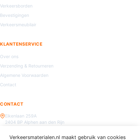
Verkeersborden
Bevestigingen
Verkeersmeubilair
KLANTENSERVICE
Over ons
Verzending & Retourneren
Algemene Voorwaarden
Contact
CONTACT
Eikenlaan 259A
2404 BP Alphen aan den Rijn
085 - 070 3450
Verkeersmaterialen.nl maakt gebruik van cookies