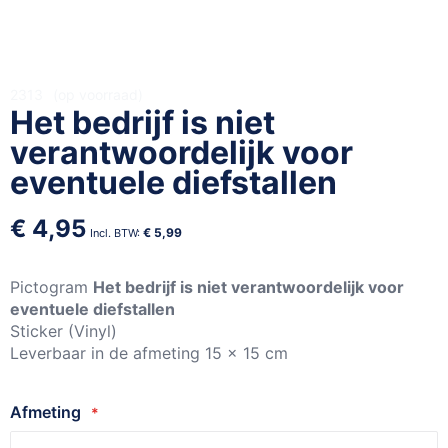
Ga
2313
op voorraad
Het bedrijf is niet
naar
het
verantwoordelijk voor
begin
eventuele diefstallen
van
de
€ 4,95
afbeeldingen-
€ 5,99
gallerij
Pictogram
Het bedrijf is niet verantwoordelijk voor
eventuele diefstallen
Sticker (Vinyl)
Leverbaar in de afmeting 15 x 15 cm
Afmeting