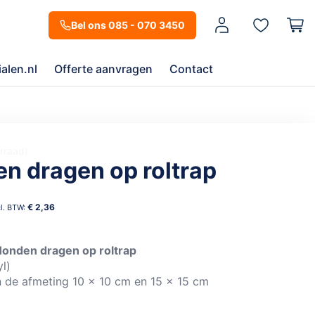
Mijn account
Bel ons 085 - 070 3450
alen.nl
Offerte aanvragen
Contact
rraad
n dragen op roltrap
€ 2,36
onden dragen op roltrap
yl)
n de afmeting 10 x 10 cm en 15 x 15 cm