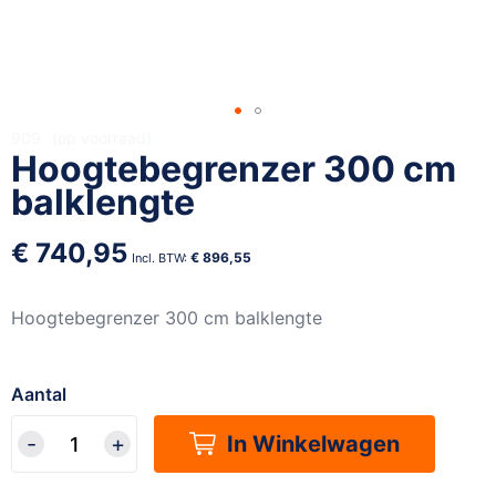
Ga
909
op voorraad
Hoogtebegrenzer 300 cm
naar
het
balklengte
begin
van
€ 740,95
de
€ 896,55
afbeeldingen-
gallerij
Hoogtebegrenzer 300 cm balklengte
Aantal
In Winkelwagen