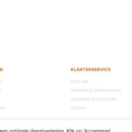
N
KLANTENSERVICE
n
Over ons
n
Verzending & Retourneren
Algemene Voorwaarden
air
Contact
en optimale dienstverlening. Klik op 'Accepteren'