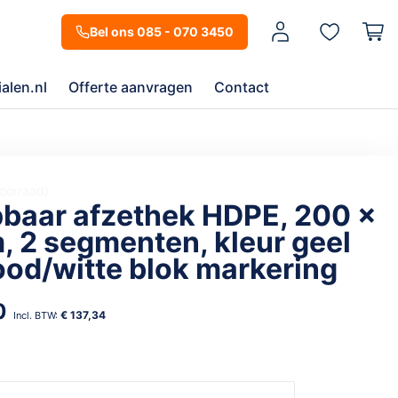
Mijn account
Bel ons 085 - 070 3450
alen.nl
Offerte aanvragen
Contact
oorraad
pbaar afzethek HDPE, 200 x
, 2 segmenten, kleur geel
ood/witte blok markering
0
€ 137,34