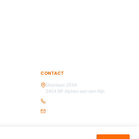
CONTACT
Eikenlaan 259A
2404 BP Alphen aan den Rijn
085 - 070 3450
info@verkeersmaterialen.nl