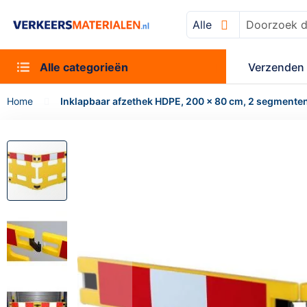
Alle
Zoek
Alle categorieën
Verzenden 
Home
Inklapbaar afzethek HDPE, 200 x 80 cm, 2 segmenten,
Ga
naar
het
einde
van
de
afbeeldingen-
gallerij