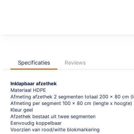
Ga
naar
het
begin
van
de
afbeeldingen-
Specificaties
Reviews
gallerij
Inklapbaar afzethek
Materiaal HDPE
Afmeting afzethek 2 segmenten totaal 200 x 80 cm (l
Afmeting per segment 100 x 80 cm (lengte x hoogte)
Kleur geel
Afzethek bestaat uit twee segmenten
Eenvoudig koppelbaar
Voorzien van rood/witte blokmarkering