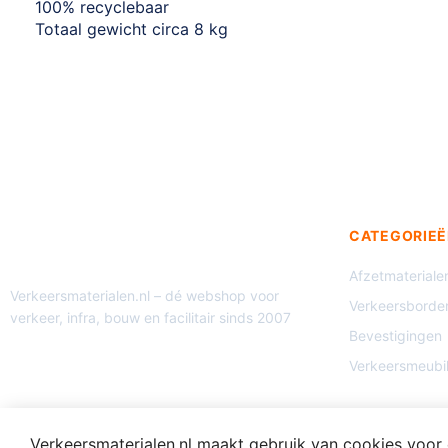
100% recyclebaar
Totaal gewicht circa 8 kg
CATEGORIEË
Afzetmateriale
Verkeersmaterialen.nl – dé webshop voor
Verkeersborde
verkeer, infra, bouw en facilitair sinds 2007
Bevestigingen
Verkeersmeubil
Verkeersmaterialen.nl maakt gebruik van cookies voor e