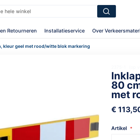
Zoek
en Retourneren
Installatieservice
Over Verkeersmateri
 kleur geel met rood/witte blok markering
2375-1
op v
Inkla
80 cm
met r
€ 113,5
Artikel