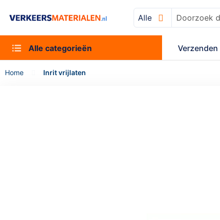
Alle
Zoek
Alle categorieën
Verzenden 
Home
Inrit vrijlaten
Ga
naar
het
einde
van
de
afbeeldingen-
gallerij