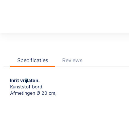
Ga
naar
het
begin
van
de
afbeeldingen-
Specificaties
Reviews
gallerij
Inrit vrijlaten.
Kunststof bord
Afmetingen Ø 20 cm,