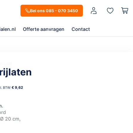
Mijn account
Bel ons 085 - 070 3450
alen.nl
Offerte aanvragen
Contact
orraad
vrijlaten
€ 9,62
n.
ord
 Ø 20 cm,