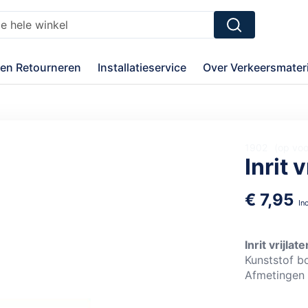
Zoek
en Retourneren
Installatieservice
Over Verkeersmateri
1902
op vo
Inrit 
€ 7,95
Inrit vrijlate
Kunststof b
Afmetingen