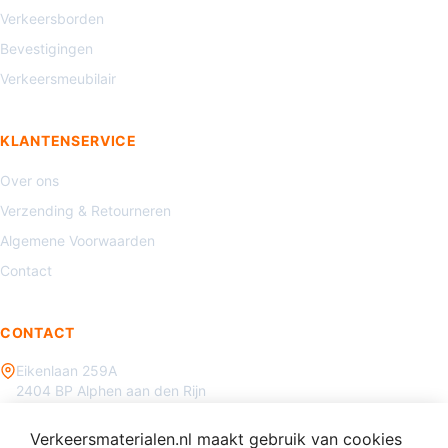
Verkeersborden
Bevestigingen
Verkeersmeubilair
KLANTENSERVICE
Over ons
Verzending & Retourneren
Algemene Voorwaarden
Contact
CONTACT
Eikenlaan 259A
2404 BP Alphen aan den Rijn
085 - 070 3450
Verkeersmaterialen.nl maakt gebruik van cookies