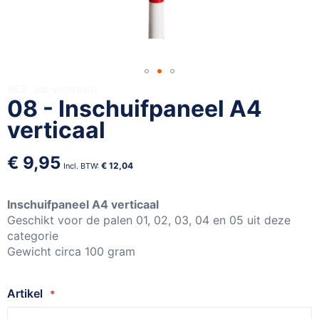
Ga
963
op voorraad
08 - Inschuifpaneel A4
naar
het
verticaal
begin
van
€ 9,95
de
€ 12,04
afbeeldingen-
gallerij
Inschuifpaneel A4 verticaal
Geschikt voor de palen 01, 02, 03, 04 en 05 uit deze
categorie
Gewicht circa 100 gram
Artikel