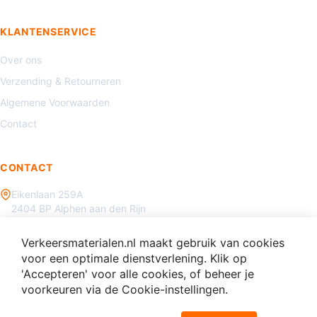
KLANTENSERVICE
Over ons
Verzending & Retourneren
Algemene Voorwaarden
Contact
CONTACT
Eikenlaan 259A
2404 BP Alphen aan den Rijn
085 - 070 3450
Verkeersmaterialen.nl maakt gebruik van cookies
info@verkeersmaterialen.nl
voor een optimale dienstverlening. Klik op
'Accepteren' voor alle cookies, of beheer je
voorkeuren via de Cookie-instellingen.