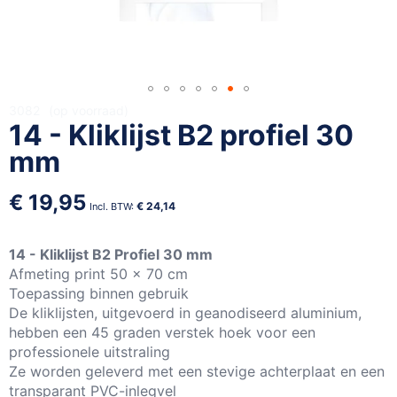
Ga
3082
op voorraad
14 - Kliklijst B2 profiel 30
naar
het
mm
begin
van
€ 19,95
de
€ 24,14
afbeeldingen-
gallerij
14 - Kliklijst B2 Profiel 30 mm
Afmeting print 50 x 70 cm
Toepassing binnen gebruik
De kliklijsten, uitgevoerd in geanodiseerd aluminium,
hebben een 45 graden verstek hoek voor een
professionele uitstraling
Ze worden geleverd met een stevige achterplaat en een
transparant PVC-inlegvel