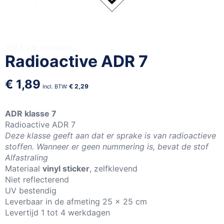
Ga
3282
op voorraad
Radioactive ADR 7
naar
het
begin
€ 1,89
€ 2,29
van
de
afbeeldingen-
ADR klasse 7
gallerij
Radioactive ADR 7
Deze klasse geeft aan dat er sprake is van radioactieve
stoffen. Wanneer er geen nummering is, bevat de stof
Alfastraling
Materiaal
vinyl sticker
, zelfklevend
Niet reflecterend
UV bestendig
Leverbaar in de afmeting 25 x 25 cm
Levertijd 1 tot 4 werkdagen