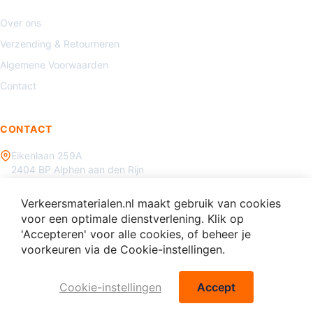
Over ons
Verzending & Retourneren
Algemene Voorwaarden
Contact
CONTACT
Eikenlaan 259A
2404 BP Alphen aan den Rijn
085 - 070 3450
Verkeersmaterialen.nl maakt gebruik van cookies
info@verkeersmaterialen.nl
voor een optimale dienstverlening. Klik op
'Accepteren' voor alle cookies, of beheer je
voorkeuren via de Cookie-instellingen.
Cookie-instellingen
Accept
© 2026 Verkeersmaterialen.nl - Alle rechten voorbehouden.