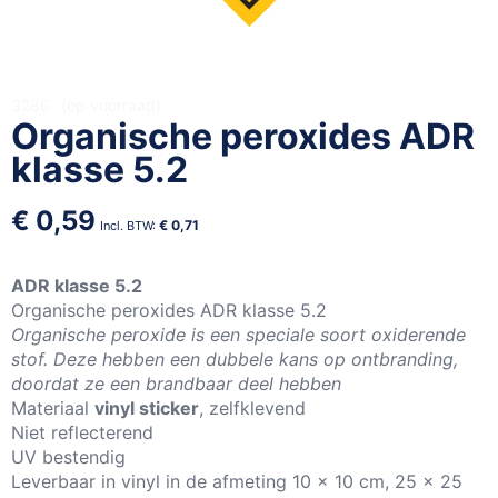
Ga
3286
op voorraad
Organische peroxides ADR
naar
het
klasse 5.2
begin
van
€ 0,59
de
€ 0,71
afbeeldingen-
gallerij
ADR klasse 5.2
Organische peroxides ADR klasse 5.2
Organische peroxide is een speciale soort oxiderende
stof. Deze hebben een dubbele kans op ontbranding,
doordat ze een brandbaar deel hebben
Materiaal
vinyl sticker
, zelfklevend
Niet reflecterend
UV bestendig
Leverbaar in vinyl in de afmeting 10 x 10 cm, 25 x 25