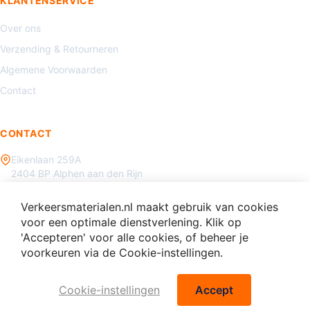
KLANTENSERVICE
Over ons
Verzending & Retourneren
Algemene Voorwaarden
Contact
CONTACT
Eikenlaan 259A
2404 BP Alphen aan den Rijn
085 - 070 3450
Verkeersmaterialen.nl maakt gebruik van cookies
info@verkeersmaterialen.nl
voor een optimale dienstverlening. Klik op
'Accepteren' voor alle cookies, of beheer je
voorkeuren via de Cookie-instellingen.
Cookie-instellingen
Accept
© 2026 Verkeersmaterialen.nl - Alle rechten voorbehouden.