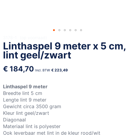
Ga
3178-1
op voorraad
Linthaspel 9 meter x 5 cm,
naar
het
lint geel/zwart
begin
van
€ 184,70
de
€ 223,49
afbeeldingen-
gallerij
Linthaspel 9 meter
Breedte lint 5 cm
Lengte lint 9 meter
Gewicht circa 3500 gram
Kleur lint geel/zwart
Diagonaal
Materiaal lint is polyester
Ook leverbaar met lint in de kleur rood/wit