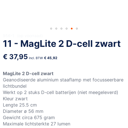
Ga
956-1
op voorraad
11 - MagLite 2 D-cell zwart
naar
het
begin
€ 37,95
€ 45,92
van
de
afbeeldingen-
MagLite 2 D-cell zwart
gallerij
Geanodiseerde aluminium staaflamp met focusseerbare
lichtbundel
Werkt op 2 stuks D-cell batterijen (niet meegeleverd)
Kleur zwart
Lengte 25.5 cm
Diameter ø 56 mm
Gewicht circa 675 gram
Maximale lichtsterkte 27 lumen