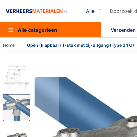
Alle
Zoek
Alle categorieën
Verzenden 
Home
Open (klapbaar) T-stuk met zij-uitgang (Type 24 O)
Ga
naar
het
einde
van
de
afbeeldingen-
gallerij