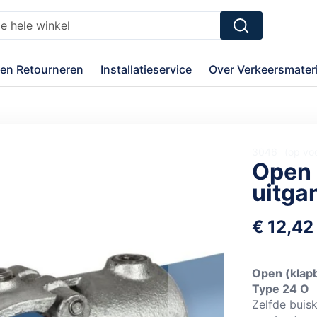
Zoek
en Retourneren
Installatieservice
Over Verkeersmateri
3046
op vo
Open 
uitga
€ 12,42
Open (klapb
Type 24 O
Zelfde buis