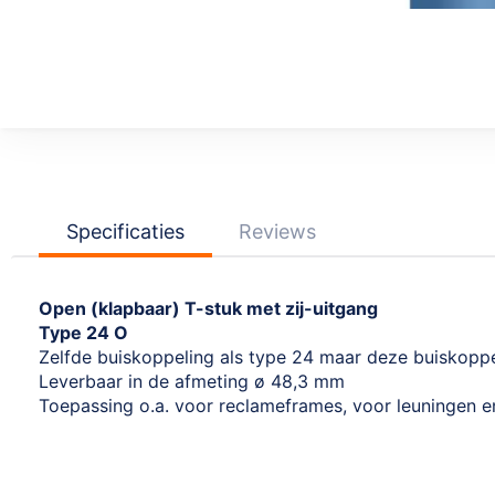
Ga
naar
het
begin
van
de
afbeeldingen-
Specificaties
Reviews
gallerij
Open (klapbaar) T-stuk met zij-uitgang
Type 24 O
Zelfde buiskoppeling als type 24 maar deze buiskoppe
Leverbaar in de afmeting ø 48,3 mm
Toepassing o.a. voor reclameframes, voor leuningen 