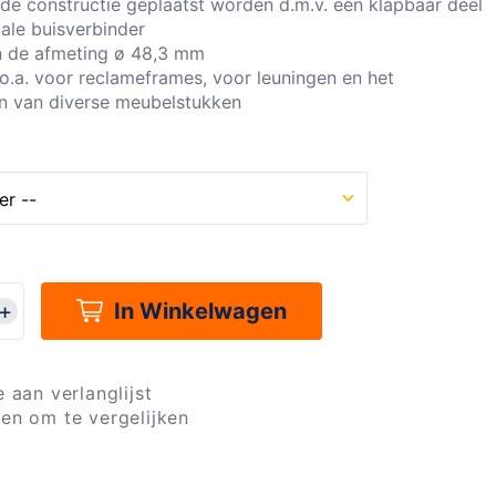
de constructie geplaatst worden d.m.v. een klapbaar deel
cale buisverbinder
n de afmeting ø 48,3 mm
o.a. voor reclameframes, voor leuningen en het
n van diverse meubelstukken
In Winkelwagen
 aan verlanglijst
en om te vergelijken