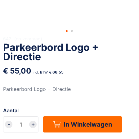
Ga
642
op voorraad
Parkeerbord Logo +
naar
het
Directie
begin
van
€ 55,00
de
€ 66,55
afbeeldingen-
gallerij
Parkeerbord Logo + Directie
Aantal
In Winkelwagen