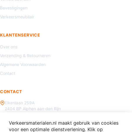
Bevestigingen
Verkeersmeubilair
KLANTENSERVICE
Over ons
Verzending & Retourneren
Algemene Voorwaarden
Contact
CONTACT
Eikenlaan 259A
2404 BP Alphen aan den Rijn
085 - 070 3450
Verkeersmaterialen.nl maakt gebruik van cookies
info@verkeersmaterialen.nl
voor een optimale dienstverlening. Klik op