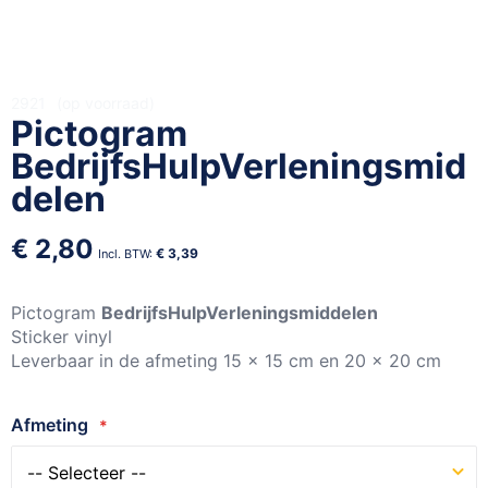
Ga
2921
op voorraad
Pictogram
naar
het
BedrijfsHulpVerleningsmid
begin
delen
van
de
€ 2,80
afbeeldingen-
€ 3,39
gallerij
Pictogram
BedrijfsHulpVerleningsmiddelen
Sticker vinyl
Leverbaar in de afmeting 15 x 15 cm en 20 x 20 cm
Afmeting