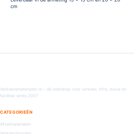
cm
Verkeersmaterialen.nl – dé webshop voor verkeer, infra, bouw en
facilitair sinds 2007
CATEGORIEËN
Afzetmaterialen
Verkeersborden