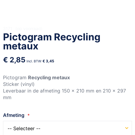
Ga
3171
op voorraad
Pictogram Recycling
naar
het
metaux
begin
van
€ 2,85
de
€ 3,45
afbeeldingen-
gallerij
Pictogram
Recycling metaux
Sticker (vinyl)
Leverbaar in de afmeting 150 x 210 mm en 210 x 297
mm
Afmeting