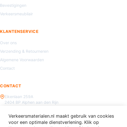
Bevestigingen
Verkeersmeubilair
KLANTENSERVICE
Over ons
Verzending & Retourneren
Algemene Voorwaarden
Contact
CONTACT
Eikenlaan 259A
2404 BP Alphen aan den Rijn
085 - 070 3450
Verkeersmaterialen.nl maakt gebruik van cookies
info@verkeersmaterialen.nl
voor een optimale dienstverlening. Klik op