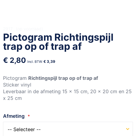
Ga
2917
op voorraad
Pictogram Richtingspijl
naar
het
trap op of trap af
begin
van
€ 2,80
de
€ 3,39
afbeeldingen-
gallerij
Pictogram
Richtingspijl trap op of trap af
Sticker vinyl
Leverbaar in de afmeting 15 x 15 cm, 20 x 20 cm en 25
x 25 cm
Afmeting