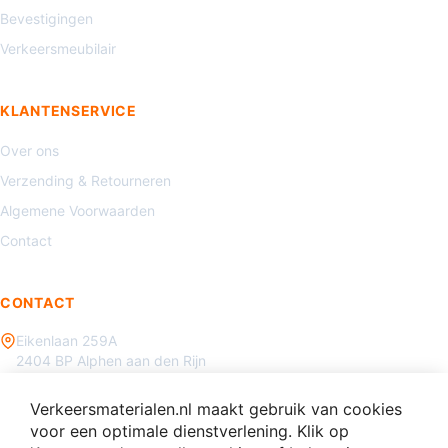
Bevestigingen
Verkeersmeubilair
KLANTENSERVICE
Over ons
Verzending & Retourneren
Algemene Voorwaarden
Contact
CONTACT
Eikenlaan 259A
2404 BP Alphen aan den Rijn
085 - 070 3450
Verkeersmaterialen.nl maakt gebruik van cookies
info@verkeersmaterialen.nl
voor een optimale dienstverlening. Klik op