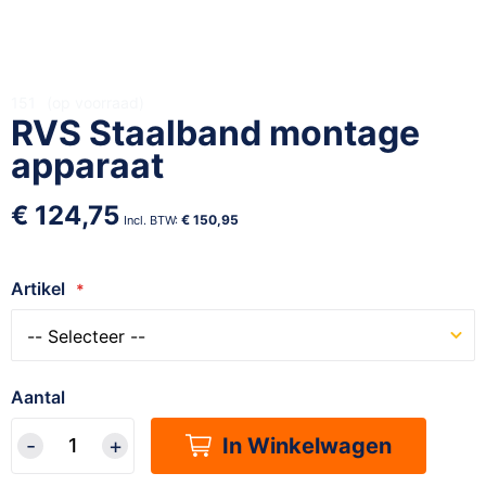
Ga
151
op voorraad
RVS Staalband montage
naar
het
apparaat
begin
van
€ 124,75
de
€ 150,95
afbeeldingen-
gallerij
Artikel
Aantal
In Winkelwagen