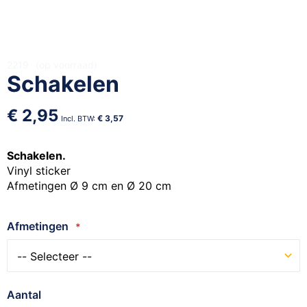
Ga
2219
op voorraad
Schakelen
naar
het
begin
€ 2,95
€ 3,57
van
de
afbeeldingen-
Schakelen.
gallerij
Vinyl sticker
Afmetingen Ø 9 cm en Ø 20 cm
Afmetingen
Aantal