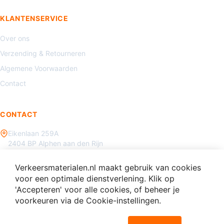
KLANTENSERVICE
Over ons
Verzending & Retourneren
Algemene Voorwaarden
Contact
CONTACT
Eikenlaan 259A
2404 BP Alphen aan den Rijn
085 - 070 3450
Verkeersmaterialen.nl maakt gebruik van cookies
info@verkeersmaterialen.nl
voor een optimale dienstverlening. Klik op
'Accepteren' voor alle cookies, of beheer je
voorkeuren via de Cookie-instellingen.