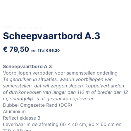
Ga
2563
op voorraad
Scheepvaartbord A.3
naar
het
begin
€ 79,50
€ 96,20
van
de
afbeeldingen-
Scheepvaartbord A.3
gallerij
Voorbijlopen verboden voor samenstellen onderling
Te gebruiken in situaties, waarin voorbijlopen van
samenstellen, dat wil zeggen slepen, koppelverbanden
of duwkonvooien van langer dan 110 m of breder dan 12
m, onmogelijk is of gevaar kan opleveren
Dubbel Omgezette Rand (DOR)
Aluminium
Reflectieklasse 3.
Leverbaar in de afmeting 60 x 40 cm, 90 x 60 cm en
120 x 80 cm