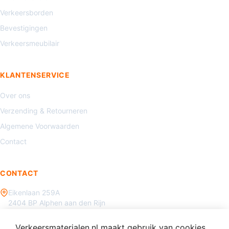
Verkeersborden
Bevestigingen
Verkeersmeubilair
KLANTENSERVICE
Over ons
Verzending & Retourneren
Algemene Voorwaarden
Contact
CONTACT
Eikenlaan 259A
2404 BP Alphen aan den Rijn
085 - 070 3450
Verkeersmaterialen.nl maakt gebruik van cookies