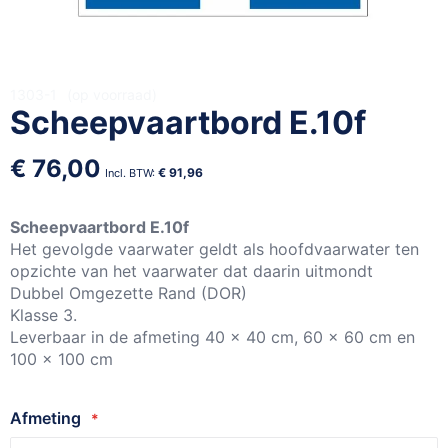
Ga
1303-1
op voorraad
Scheepvaartbord E.10f
naar
het
begin
€ 76,00
€ 91,96
van
de
afbeeldingen-
Scheepvaartbord E.10f
gallerij
Het gevolgde vaarwater geldt als hoofdvaarwater ten
opzichte van het vaarwater dat daarin uitmondt
Dubbel Omgezette Rand (DOR)
Klasse 3.
Leverbaar in de afmeting 40 x 40 cm, 60 x 60 cm en
100 x 100 cm
Afmeting