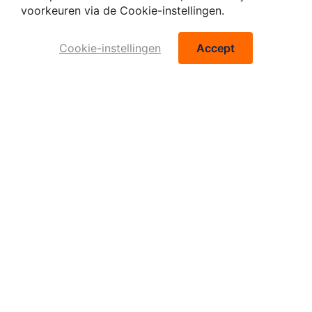
voorkeuren via de Cookie-instellingen.
Cookie-instellingen
Accept
Verkeersmaterialen.nl – dé webshop voor verkeer, infra, bouw en
facilitair sinds 2007
CATEGORIEËN
Afzetmaterialen
Verkeersborden
Bevestigingen
Verkeersmeubilair