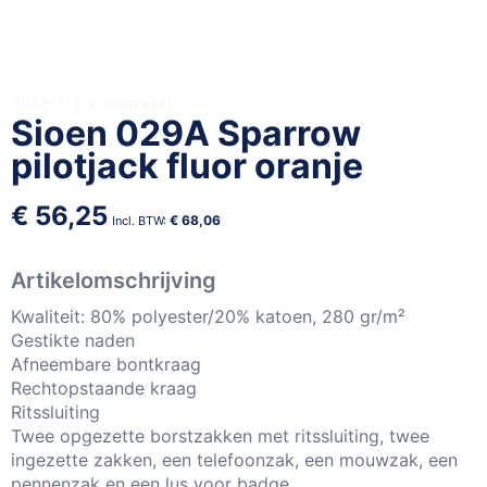
Ga
3058-1
op voorraad
Sioen 029A Sparrow
naar
het
pilotjack fluor oranje
begin
van
€ 56,25
de
€ 68,06
afbeeldingen-
gallerij
Artikelomschrijving
Kwaliteit: 80% polyester/20% katoen, 280 gr/m²
Gestikte naden
Afneembare bontkraag
Rechtopstaande kraag
Ritssluiting
Twee opgezette borstzakken met ritssluiting, twee
ingezette zakken, een telefoonzak, een mouwzak, een
pennenzak en een lus voor badge