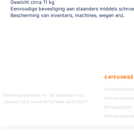
Gewicht circa 11 kg
Eenvoudige bevestiging aan staanders middels schroe
Bescherming van inventaris, machines, wegen enz.
CATEGORIEË
Afzetmateriale
Verkeersmaterialen.nl – dé webshop voor
Verkeersborde
verkeer, infra, bouw en facilitair sinds 2007
Bevestigingen
Verkeersmeubil