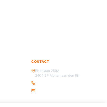
CONTACT
Eikenlaan 259A
2404 BP Alphen aan den Rijn
085 - 070 3450
info@verkeersmaterialen.nl