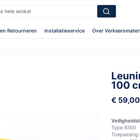
Zoek
en Retourneren
Installatieservice
Over Verkeersmateri
2799
op vo
Leuni
100 
€ 59,0
Veiligheids
Type B100
Toepassing: