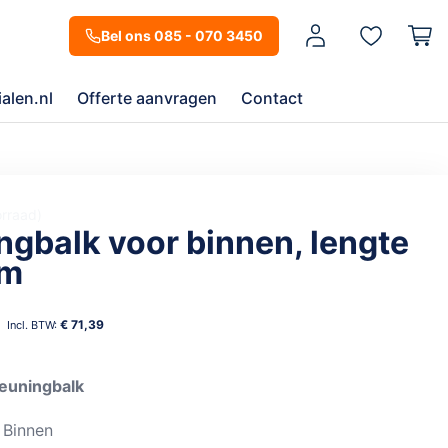
Mijn account
Bel ons 085 - 070 3450
alen.nl
Offerte aanvragen
Contact
orraad
ngbalk voor binnen, lengte
cm
0
€ 71,39
leuningbalk
 Binnen