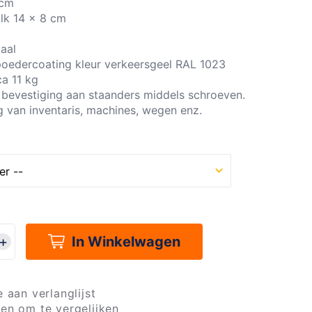
 cm
lk 14 x 8 cm
taal
poedercoating kleur verkeersgeel RAL 1023
ca 11 kg
bevestiging aan staanders middels schroeven.
 van inventaris, machines, wegen enz.
In Winkelwagen
 aan verlanglijst
en om te vergelijken