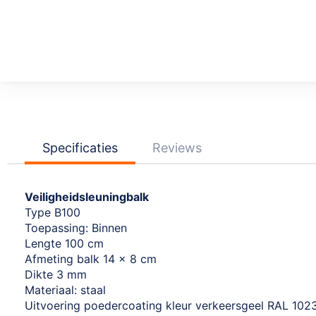
Ga
naar
het
begin
van
de
afbeeldingen-
Specificaties
Reviews
gallerij
Veiligheidsleuningbalk
Type B100
Toepassing: Binnen
Lengte 100 cm
Afmeting balk 14 x 8 cm
Dikte 3 mm
Materiaal: staal
Uitvoering poedercoating kleur verkeersgeel RAL 102