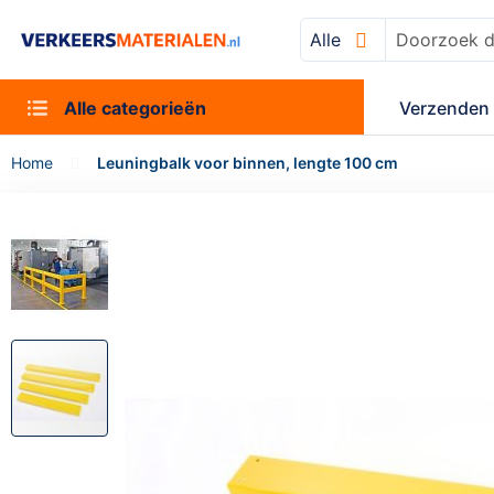
Alle
Zoek
Alle categorieën
Verzenden 
Home
Leuningbalk voor binnen, lengte 100 cm
Ga
naar
het
einde
van
de
afbeeldingen-
gallerij