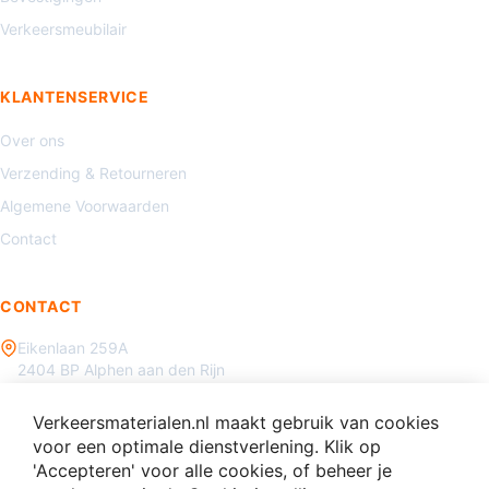
Verkeersmeubilair
KLANTENSERVICE
Over ons
Verzending & Retourneren
Algemene Voorwaarden
Contact
CONTACT
Eikenlaan 259A
2404 BP Alphen aan den Rijn
085 - 070 3450
Verkeersmaterialen.nl maakt gebruik van cookies
info@verkeersmaterialen.nl
voor een optimale dienstverlening. Klik op
'Accepteren' voor alle cookies, of beheer je