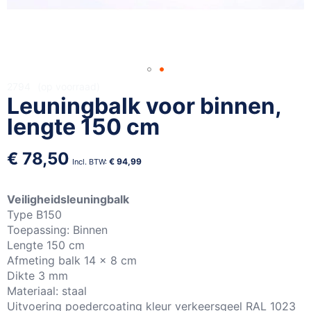
Ga
2794
op voorraad
Leuningbalk voor binnen,
naar
het
lengte 150 cm
begin
van
€ 78,50
de
€ 94,99
afbeeldingen-
gallerij
Veiligheidsleuningbalk
Type B150
Toepassing: Binnen
Lengte 150 cm
Afmeting balk 14 x 8 cm
Dikte 3 mm
Materiaal: staal
Uitvoering poedercoating kleur verkeersgeel RAL 1023