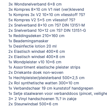
3x Wondsnelverband 6x8 cm
3x Kompres 8x10 cm V1 niet (ver)klevend
1x Kompres 3x V2 10x10 cm vliesstoff ?S?
5x Kompres V2 5x5 cm vliesstof ?S?
2x Snelverband 8x10 cm ?S? DIN 13151-M
2x Snelverband 10x12 cm ?S? DIN 13151-G
1x Reddingsdeken 210x160 cm
1x Beademingsmasker
1x Desinfectie lotion 20 ml
2x Elastisch windsel 400x6 cm
2x Elastisch windsel 400x8 cm
1x Wondpleister v10 10x6 cm
1x Assortiment elastische pleister strips
2x Driekante doek non-woven
1x Hechtpleister/pleisterband 500x2,5 cm
2x Rol synthetische watten 300x10 cm
1x Verbandschaar 19 cm kunststof handgrepen
1x Setje staalwaren voor verbanddoos (pincet, veilig
3x 2 Vinyl handschoenen ?L? in zakje
2x Steunwindsel 500x6 cm