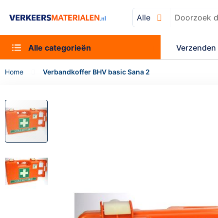
Alle
Zoek
Alle categorieën
Verzenden 
Home
Verbandkoffer BHV basic Sana 2
Ga
naar
het
einde
van
de
afbeeldingen-
gallerij