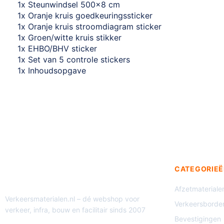
1x Steunwindsel 500x8 cm
1x Oranje kruis goedkeuringssticker
1x Oranje kruis stroomdiagram sticker
1x Groen/witte kruis stikker
1x EHBO/BHV sticker
1x Set van 5 controle stickers
1x Inhoudsopgave
CATEGORIEË
Afzetmateriale
Verkeersmaterialen.nl – dé webshop voor
Verkeersborde
verkeer, infra, bouw en facilitair sinds 2007
Bevestigingen