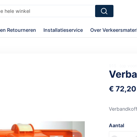
Zoek
en Retourneren
Installatieservice
Over Verkeersmateri
915
op voor
Verba
€ 72,20
Verbandkoff
Aantal