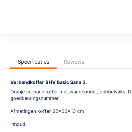
Ga
naar
het
begin
van
de
afbeeldingen-
Specificaties
Reviews
gallerij
Verbandkoffer BHV basic Sana 2.
Oranje verbandkoffer met wandhouder, dubbelvaks. Dez
goedkeuringsnummer.
Afmetingen koffer 32x23x13 cm
Inhoud: