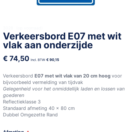
Ga
3028
op voorraad
Verkeersbord E07 met wit
naar
het
vlak aan onderzijde
begin
van
€ 74,50
de
€ 90,15
afbeeldingen-
gallerij
Verkeersbord
E07 met wit vlak van 20 cm hoog
voor
bijvoorbeeld vermelding van tijdvak
Gelegenheid voor het onmiddellijk laden en lossen van
goederen
Reflectieklasse 3
Standaard afmeting 40 x 80 cm
Dubbel Omgezette Rand