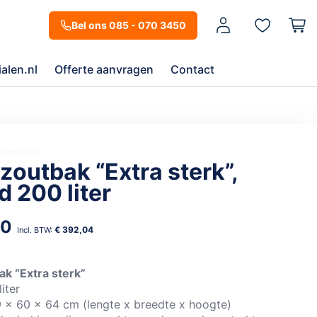
Mijn account
Bel ons 085 - 070 3450
alen.nl
Offerte aanvragen
Contact
voorraad
zoutbak “Extra sterk”,
d 200 liter
00
€ 392,04
k “Extra sterk”
iter
 x 60 x 64 cm (lengte x breedte x hoogte)