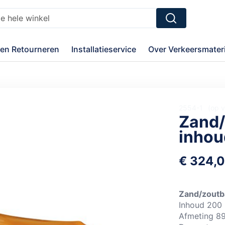
Zoek
en Retourneren
Installatieservice
Over Verkeersmateri
2554-1
op 
Zand/
inhou
€ 324,
Zand/zoutba
Inhoud 200 l
Afmeting 89