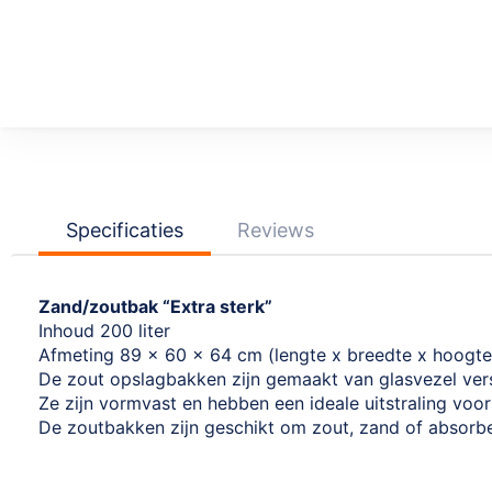
Ga
naar
het
begin
van
de
afbeeldingen-
Specificaties
Reviews
gallerij
Zand/zoutbak “Extra sterk”
Inhoud 200 liter
Afmeting 89 x 60 x 64 cm (lengte x breedte x hoogte
De zout opslagbakken zijn gemaakt van glasvezel vers
Ze zijn vormvast en hebben een ideale uitstraling voor 
De zoutbakken zijn geschikt om zout, zand of absorbe