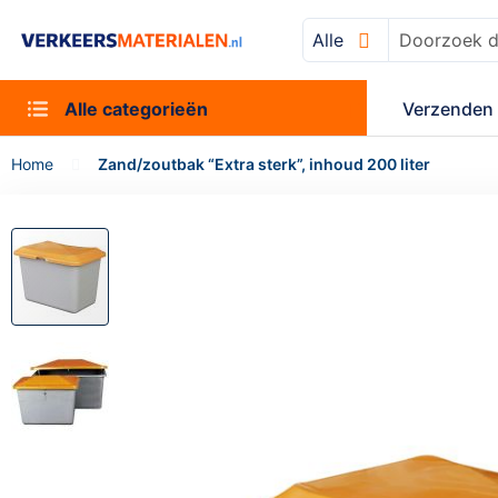
Alle
Zoek
Alle categorieën
Verzenden 
Home
Zand/zoutbak “Extra sterk”, inhoud 200 liter
Ga
naar
het
einde
van
de
afbeeldingen-
gallerij