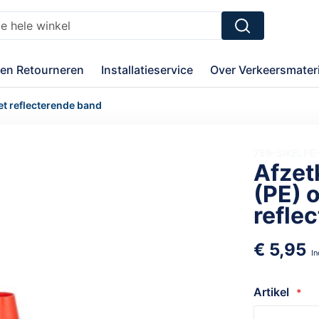
Zoek
en Retourneren
Installatieservice
Over Verkeersmateri
et reflecterende band
789-SIKELPE
Afzet
(PE) o
refle
€ 5,95
Artikel