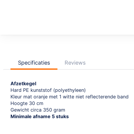
Ga
naar
het
begin
van
de
afbeeldingen-
Specificaties
Reviews
gallerij
Afzetkegel
Hard PE kunststof (polyethyleen)
Kleur mat oranje met 1 witte niet reflecterende band
Hoogte 30 cm
Gewicht circa 350 gram
Minimale afname 5 stuks