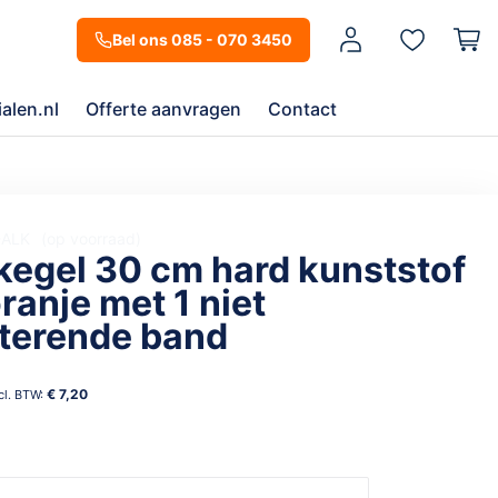
Mijn account
Bel ons 085 - 070 3450
alen.nl
Offerte aanvragen
Contact
-ALK
op voorraad
kegel 30 cm hard kunststof
ranje met 1 niet
cterende band
€ 7,20