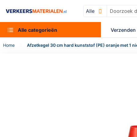
Alle
Zoek
Alle categorieën
Verzenden 
Home
Afzetkegel 30 cm hard kunststof (PE) oranje met 1 ni
Ga
naar
het
einde
van
de
afbeeldingen-
gallerij