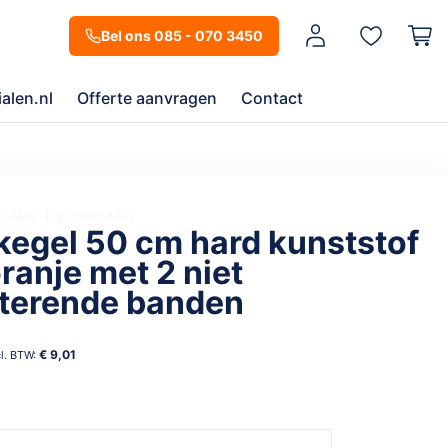
Mijn account
Bel ons 085 - 070 3450
alen.nl
Offerte aanvragen
Contact
E-ALK
op voorraad
kegel 50 cm hard kunststof
ranje met 2 niet
cterende banden
€ 9,01