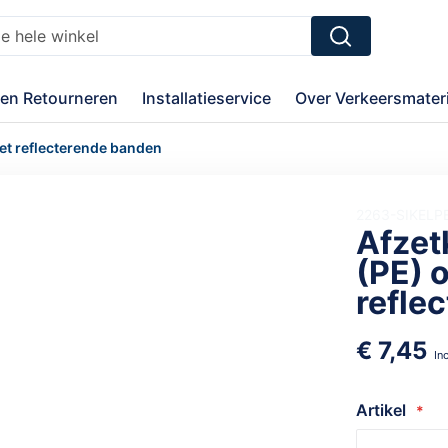
Zoek
en Retourneren
Installatieservice
Over Verkeersmateri
iet reflecterende banden
2263-SIKELP
Afzet
(PE) o
refle
€ 7,45
Artikel