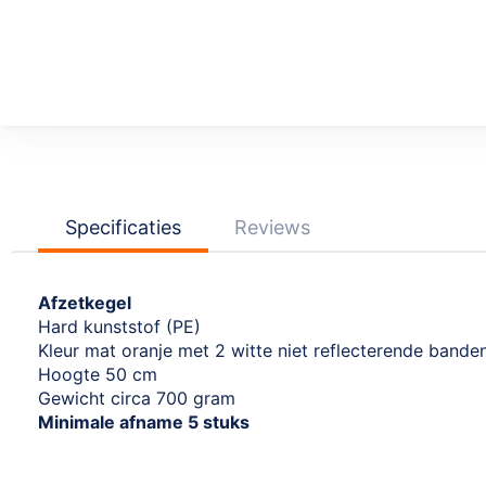
Ga
naar
het
begin
van
de
afbeeldingen-
Specificaties
Reviews
gallerij
Afzetkegel
Hard kunststof (PE)
Kleur mat oranje met 2 witte niet reflecterende bande
Hoogte 50 cm
Gewicht circa 700 gram
Minimale afname 5 stuks