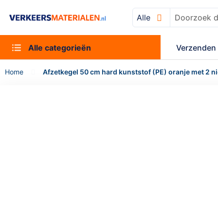
Alle
Zoek
Alle categorieën
Verzenden 
Home
Afzetkegel 50 cm hard kunststof (PE) oranje met 2 n
Ga
naar
het
einde
van
de
afbeeldingen-
gallerij