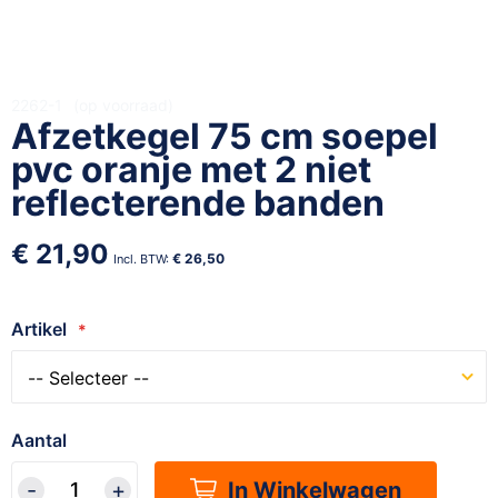
Ga
2262-1
op voorraad
Afzetkegel 75 cm soepel
naar
het
pvc oranje met 2 niet
begin
reflecterende banden
van
de
€ 21,90
afbeeldingen-
€ 26,50
gallerij
Artikel
Aantal
In Winkelwagen