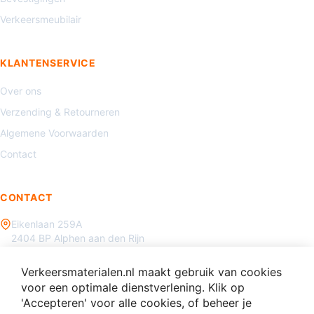
Verkeersmeubilair
KLANTENSERVICE
Over ons
Verzending & Retourneren
Algemene Voorwaarden
Contact
CONTACT
Eikenlaan 259A
2404 BP Alphen aan den Rijn
085 - 070 3450
Verkeersmaterialen.nl maakt gebruik van cookies
info@verkeersmaterialen.nl
voor een optimale dienstverlening. Klik op
'Accepteren' voor alle cookies, of beheer je