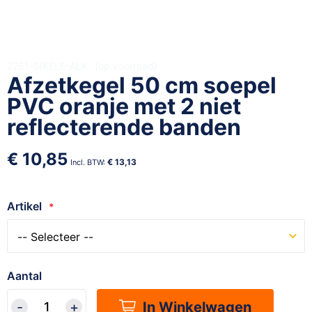
Ga
2261-SIKELE-ALK
op voorraad
Afzetkegel 50 cm soepel
naar
het
PVC oranje met 2 niet
begin
reflecterende banden
van
de
€ 10,85
afbeeldingen-
€ 13,13
gallerij
Artikel
Aantal
In Winkelwagen