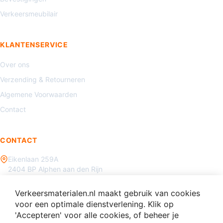
Verkeersmeubilair
KLANTENSERVICE
Over ons
Verzending & Retourneren
Algemene Voorwaarden
Contact
CONTACT
Eikenlaan 259A
2404 BP Alphen aan den Rijn
085 - 070 3450
Verkeersmaterialen.nl maakt gebruik van cookies
info@verkeersmaterialen.nl
voor een optimale dienstverlening. Klik op
'Accepteren' voor alle cookies, of beheer je