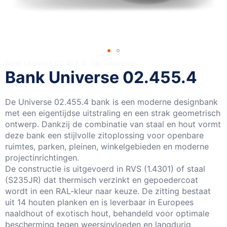
Ga
Bank Universe 02.455.4
op voorraad
Bank Universe 02.455.4
naar
het
begin
De Universe 02.455.4 bank is een moderne designbank
van
met een eigentijdse uitstraling en een strak geometrisch
de
ontwerp. Dankzij de combinatie van staal en hout vormt
afbeeldingen-
deze bank een stijlvolle zitoplossing voor openbare
gallerij
ruimtes, parken, pleinen, winkelgebieden en moderne
projectinrichtingen.
De constructie is uitgevoerd in RVS (1.4301) of staal
(S235JR) dat thermisch verzinkt en gepoedercoat
wordt in een RAL-kleur naar keuze. De zitting bestaat
uit 14 houten planken en is leverbaar in Europees
naaldhout of exotisch hout, behandeld voor optimale
bescherming tegen weersinvloeden en langdurig