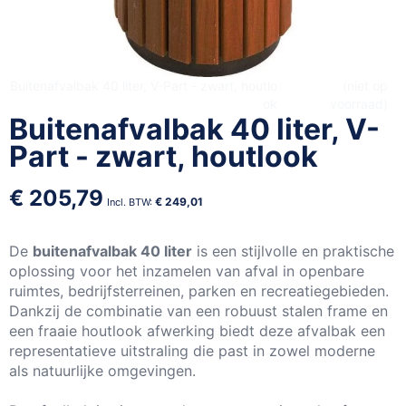
Ga
Buitenafvalbak 40 liter, V-Part - zwart, houtlo
niet op
ok
voorraad
naar
Buitenafvalbak 40 liter, V-
het
begin
Part - zwart, houtlook
van
de
€ 205,79
€ 249,01
afbeeldingen-
gallerij
De
buitenafvalbak 40 liter
is een stijlvolle en praktische
oplossing voor het inzamelen van afval in openbare
ruimtes, bedrijfsterreinen, parken en recreatiegebieden.
Dankzij de combinatie van een robuust stalen frame en
een fraaie houtlook afwerking biedt deze afvalbak een
representatieve uitstraling die past in zowel moderne
als natuurlijke omgevingen.