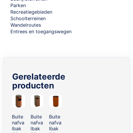
Parken
Recreatiegebieden
Schoolterreinen
Wandelroutes
Entrees en toegangswegen
Gerelateerde
producten
Skip
carousel
Buite
Buite
Buite
nafva
nafva
nafva
lbak
lbak
lbak