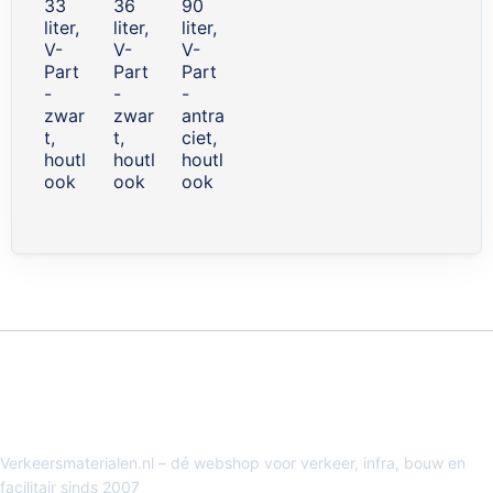
33
36
90
liter,
liter,
liter,
V-
V-
V-
Part
Part
Part
-
-
-
zwar
zwar
antra
t,
t,
ciet,
houtl
houtl
houtl
ook
ook
ook
Verkeersmaterialen.nl – dé webshop voor verkeer, infra, bouw en
facilitair sinds 2007