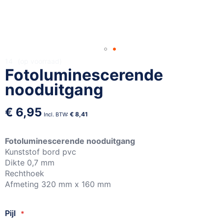
Ga
14
op voorraad
Fotoluminescerende
naar
het
nooduitgang
begin
van
€ 6,95
de
€ 8,41
afbeeldingen-
gallerij
Fotoluminescerende nooduitgang
Kunststof bord pvc
Dikte 0,7 mm
Rechthoek
Afmeting 320 mm x 160 mm
Pijl