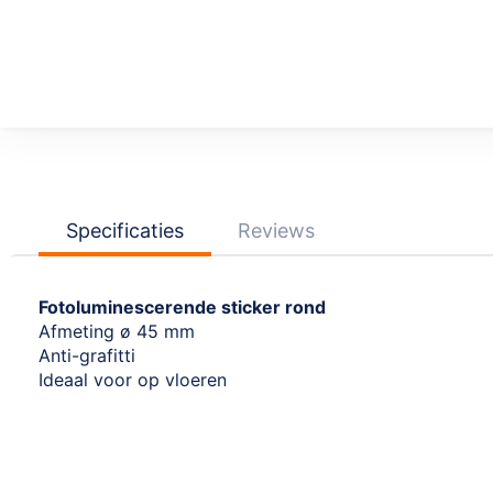
Ga
naar
het
begin
van
de
afbeeldingen-
Specificaties
Reviews
gallerij
Fotoluminescerende sticker rond
Afmeting ø 45 mm
Anti-grafitti
Ideaal voor op vloeren