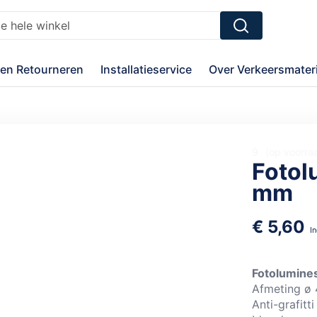
Zoek
en Retourneren
Installatieservice
Over Verkeersmateri
9
op voorra
Fotol
mm
€ 5,60
Fotolumine
Afmeting ø
Anti-grafitti