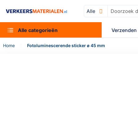
Alle
Zoek
Alle categorieën
Verzenden 
Home
Fotoluminescerende sticker ø 45 mm
Ga
naar
het
einde
van
de
afbeeldingen-
gallerij