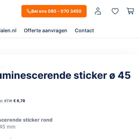
Mijn account
Bel ons 085 - 070 3450
alen.nl
Offerte aanvragen
Contact
ad
uminescerende sticker ø 45
€ 6,78
scerende sticker rond
 45 mm