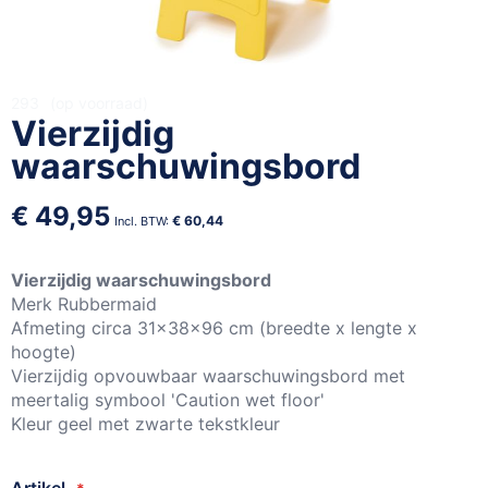
Ga
293
op voorraad
Vierzijdig
naar
het
waarschuwingsbord
begin
van
€ 49,95
de
€ 60,44
afbeeldingen-
gallerij
Vierzijdig waarschuwingsbord
Merk Rubbermaid
Afmeting circa 31x38x96 cm (breedte x lengte x
hoogte)
Vierzijdig opvouwbaar waarschuwingsbord met
meertalig symbool 'Caution wet floor'
Kleur geel met zwarte tekstkleur