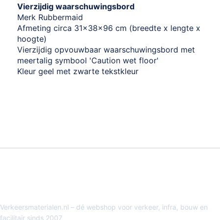
Vierzijdig waarschuwingsbord
Merk Rubbermaid
Afmeting circa 31x38x96 cm (breedte x lengte x
hoogte)
Vierzijdig opvouwbaar waarschuwingsbord met
meertalig symbool 'Caution wet floor'
Kleur geel met zwarte tekstkleur
Verkeersmaterialen.nl – dé webshop voor verkeer, infra, bouw en
facilitair sinds 2007