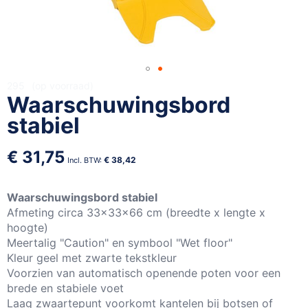
Ga
295
op voorraad
Waarschuwingsbord
naar
het
stabiel
begin
van
€ 31,75
de
€ 38,42
afbeeldingen-
gallerij
Waarschuwingsbord stabiel
Afmeting circa 33x33x66 cm (breedte x lengte x
hoogte)
Meertalig "Caution" en symbool "Wet floor"
Kleur geel met zwarte tekstkleur
Voorzien van automatisch openende poten voor een
brede en stabiele voet
Laag zwaartepunt voorkomt kantelen bij botsen of