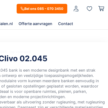
Mijn account
Bel ons 085 - 070 3450
alen.nl
Offerte aanvragen
Contact
2.045
op voorraad
Clivo 02.045
.045 bank is een moderne designbank met een strak
 ontwerp en veelzijdige toepassingsmogelijkheden.
modulaire vorm kunnen meerdere banken eenvoudig in
en of gesloten opstellingen geplaatst worden, waardoor
deaal is voor openbare ruimtes, pleinen, parken,
den en moderne projectinrichtingen.
leverbaar als uitvoering zonder rugleuning, met rugleuning
uningen. Daarnaast zijn er verschillende materiaalopties