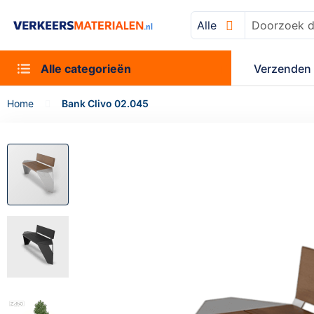
Alle
Zoek
Alle categorieën
Verzenden 
Home
Bank Clivo 02.045
Ga
naar
het
einde
van
de
afbeeldingen-
gallerij