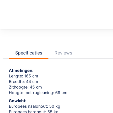
Ga
naar
het
begin
van
de
afbeeldingen-
Specificaties
Reviews
gallerij
Afmetingen:
Lengte: 165 cm
Breedte: 44 cm
Zithoogte: 45 cm
Hoogte met rugleuning: 69 cm
Gewicht:
Europees naaldhout: 50 kg
Europees hardhout: 55 kg