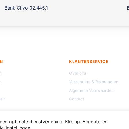
Bank Clivo 02.445.1
B
N
KLANTENSERVICE
n
Over ons
n
Verzending & Retourneren
Algemene Voorwaarden
air
Contact
en optimale dienstverlening. Klik op 'Accepteren'
e-instellingen.