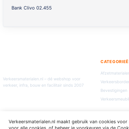
Bank Clivo 02.455
CATEGORIEË
Afzetmateriale
Verkeersmaterialen.nl – dé webshop voor
Verkeersborde
verkeer, infra, bouw en facilitair sinds 2007
Bevestigingen
Verkeersmeubil
Verkeersmaterialen.nl maakt gebruik van cookies voor e
© 2026 Verkeersmaterialen.nl - Alle rechten voorbehouden.
voor alle cookies, of beheer je voorkeuren via de Cooki