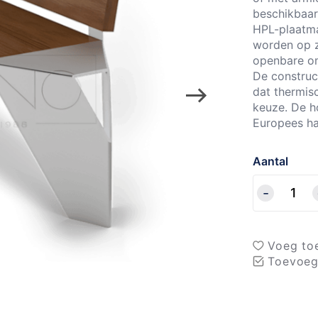
beschikbaar 
HPL-plaatma
worden op z
openbare o
De construct
dat thermis
keuze. De h
Europees ha
Aantal
Voeg toe
Toevoeg