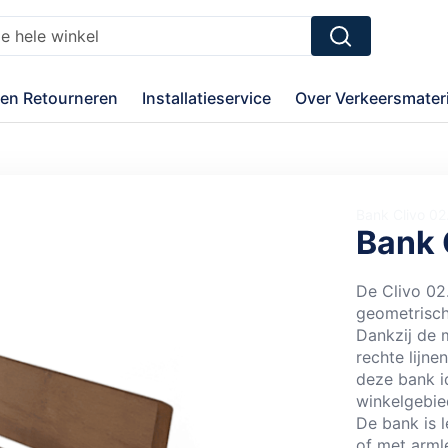
Zoek
en Retourneren
Installatieservice
Over Verkeersmateri
Bank Clivo 0
Bank 
De Clivo 02
geometrisch
Dankzij de 
rechte lijn
deze bank i
winkelgebie
De bank is 
of met armle