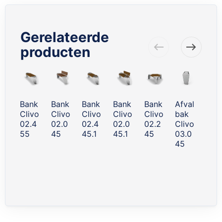
Gerelateerde
producten
Skip
carousel
Bank
Bank
Bank
Bank
Bank
Afval
Afva
Clivo
Clivo
Clivo
Clivo
Clivo
bak
bak
02.4
02.0
02.4
02.0
02.2
Clivo
met
55
45
45.1
45.1
45
03.0
asb
45
k
Cliv
03.
45.1