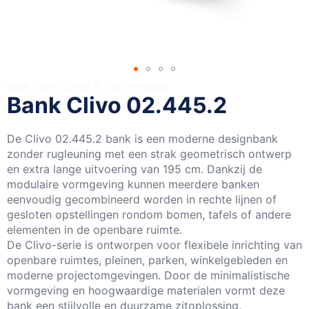
Ga
Bank Clivo 02.445.2
op voorraad
Bank Clivo 02.445.2
naar
het
begin
De Clivo 02.445.2 bank is een moderne designbank
van
zonder rugleuning met een strak geometrisch ontwerp
de
en extra lange uitvoering van 195 cm. Dankzij de
afbeeldingen-
modulaire vormgeving kunnen meerdere banken
gallerij
eenvoudig gecombineerd worden in rechte lijnen of
gesloten opstellingen rondom bomen, tafels of andere
elementen in de openbare ruimte.
De Clivo-serie is ontworpen voor flexibele inrichting van
openbare ruimtes, pleinen, parken, winkelgebieden en
moderne projectomgevingen. Door de minimalistische
vormgeving en hoogwaardige materialen vormt deze
bank een stijlvolle en duurzame zitoplossing.