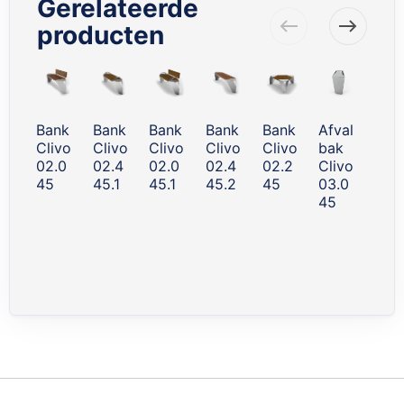
Gerelateerde
producten
Skip
carousel
Bank
Bank
Bank
Bank
Bank
Afval
Afva
Clivo
Clivo
Clivo
Clivo
Clivo
bak
bak
02.0
02.4
02.0
02.4
02.2
Clivo
met
45
45.1
45.1
45.2
45
03.0
asb
45
k
Cliv
03.
45.1