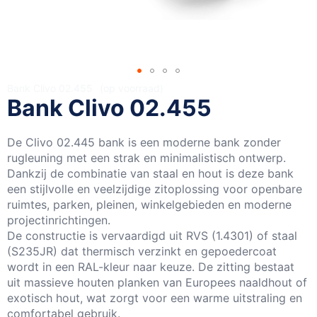
Ga
Bank Clivo 02.455
op voorraad
Bank Clivo 02.455
naar
het
begin
De Clivo 02.445 bank is een moderne bank zonder
van
rugleuning met een strak en minimalistisch ontwerp.
de
Dankzij de combinatie van staal en hout is deze bank
afbeeldingen-
een stijlvolle en veelzijdige zitoplossing voor openbare
gallerij
ruimtes, parken, pleinen, winkelgebieden en moderne
projectinrichtingen.
De constructie is vervaardigd uit RVS (1.4301) of staal
(S235JR) dat thermisch verzinkt en gepoedercoat
wordt in een RAL-kleur naar keuze. De zitting bestaat
uit massieve houten planken van Europees naaldhout of
exotisch hout, wat zorgt voor een warme uitstraling en
comfortabel gebruik.